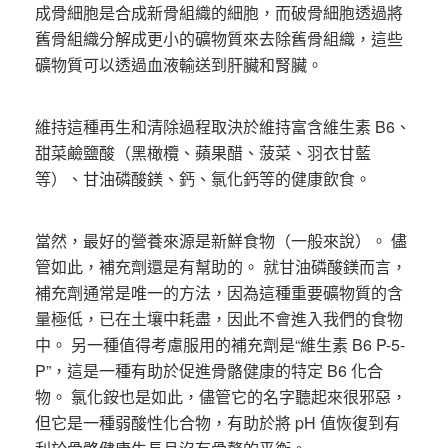
成骨細胞是合成新骨組織的細胞，而破骨細胞透過將
舊骨組織分解成更小的礦物質來去除舊骨組織，這些
礦物質可以透過血液輸送到肝臟和腎臟。
維持這種再生和清除過程取決於維持富含維生素 B6、
甜菜鹼鹽酸（黑橄欖、蘋果醋、菠菜、羽衣甘藍
等）、甘油磷酸鎂、鈣、氯化鈣等的健康飲食。
當然，最好的營養來源是新鮮食物（一般來說）。 儘
管如此，補充劑還是有幫助的。 就甘油磷酸鎂而言，
補充劑通常是唯一的方法，因為這種重要礦物質的含
量極低，已在土壤中耗盡，因此不會進入我們的食物
中。 另一種值得考慮服用的補充劑是“維生素 B6 P-5-
P”，這是一種有助於促進骨骼健康的特定 B6 化合
物。 氯化銨也是如此，儘管它的名字聽起來很邪惡，
但它是一種弱酸性化合物，有助於將 pH 值恢復到有