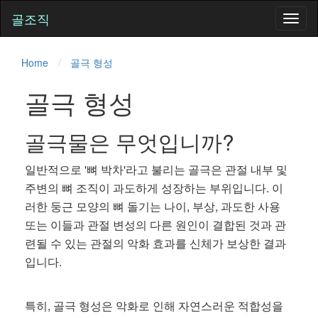
골조직
Toggl
naviga
Home
골극 형성
골극 형성
골극물은 무엇입니까?
일반적으로 '뼈 박차'라고 불리는 골극은 관절 내부 및
주변의 뼈 조직이 과도하게 성장하는 부위입니다. 이
러한 둥근 모양의 뼈 돌기는 나이, 부상, 과도한 사용
또는 이들과 관절 변성의 다른 원인이 결합된 것과 관
련될 수 있는 관절의 악화 효과를 신체가 보상한 결과
입니다.
특히, 골극 형성은 악화로 인해 자연스러운 적합성을