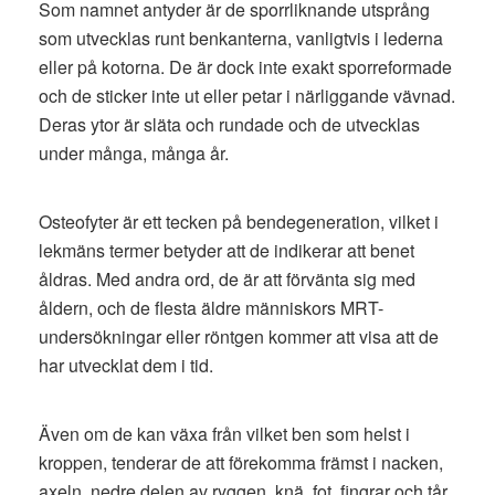
Som namnet antyder är de sporrliknande utsprång
som utvecklas runt benkanterna, vanligtvis i lederna
eller på kotorna. De är dock inte exakt sporreformade
och de sticker inte ut eller petar i närliggande vävnad.
Deras ytor är släta och rundade och de utvecklas
under många, många år.
Osteofyter är ett tecken på bendegeneration, vilket i
lekmäns termer betyder att de indikerar att benet
åldras. Med andra ord, de är att förvänta sig med
åldern, och de flesta äldre människors MRT-
undersökningar eller röntgen kommer att visa att de
har utvecklat dem i tid.
Även om de kan växa från vilket ben som helst i
kroppen, tenderar de att förekomma främst i nacken,
axeln, nedre delen av ryggen, knä, fot, fingrar och tår.