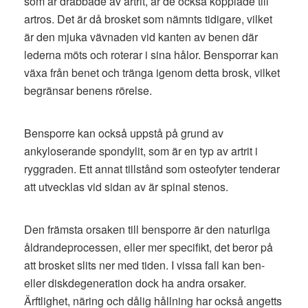
som är drabbade av artrit, är de också kopplade till
artros. Det är då brosket som nämnts tidigare, vilket
är den mjuka vävnaden vid kanten av benen där
lederna möts och roterar i sina hålor. Bensporrar kan
växa från benet och tränga igenom detta brosk, vilket
begränsar benens rörelse.
Bensporre kan också uppstå på grund av
ankyloserande spondylit, som är en typ av artrit i
ryggraden. Ett annat tillstånd som osteofyter tenderar
att utvecklas vid sidan av är spinal stenos.
Den främsta orsaken till bensporre är den naturliga
åldrandeprocessen, eller mer specifikt, det beror på
att brosket slits ner med tiden. I vissa fall kan ben-
eller diskdegeneration dock ha andra orsaker.
Ärftlighet, näring och dålig hållning har också angetts